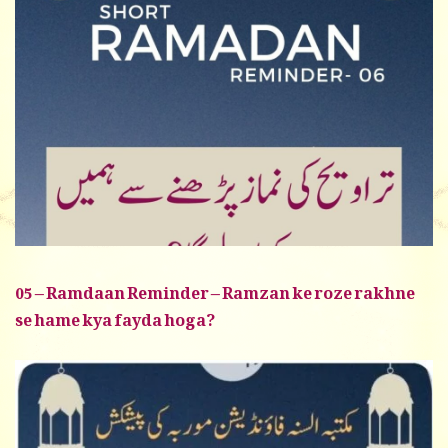
05 – Ramdaan Reminder – Ramzan ke roze rakhne
se hame kya fayda hoga?