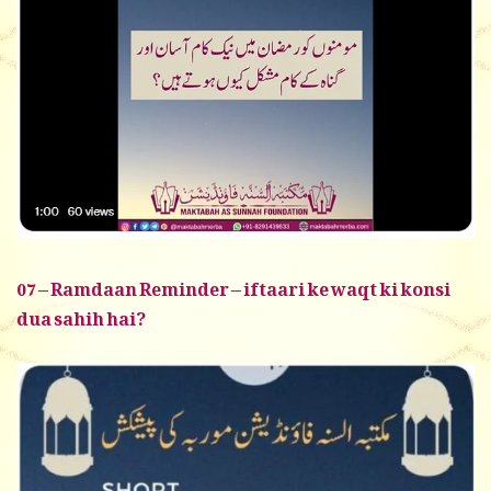
07 – Ramdaan Reminder – iftaari ke waqt ki konsi
dua sahih hai?