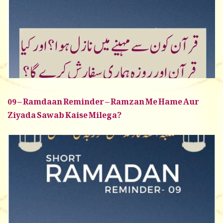
09 – Ramdaan Reminder – Ramzan Me Hame Aur
Ziyada Sawab Kaise Milega?