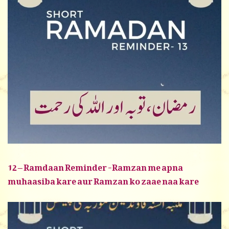
12 – Ramdaan Reminder -Ramzan me apna
muhaasiba kare aur Ramzan ko zaae naa kare