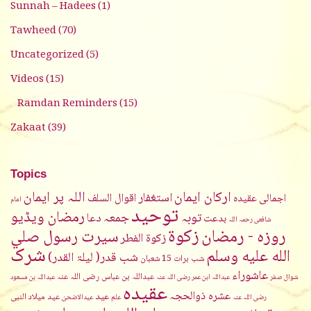
Sunnah – Hadees
(1)
Tawheed
(70)
Uncategorized
(5)
Videos
(15)
Ramdan Reminders
(15)
Zakaat
(39)
Topics
ارکان ایمان
اللہ پر ایمان
استغفار
اقوال السلف
اجمالی عقیدہ
امام
توحيد
رمضان ویڈیو
جمعہ
توبہ
دعا
بدعت
شافعی رحمہ اللہ
زکوۃ
روزہ - رمضان
سیرت رسول صلي
زکوۃ الفطر
شرک
الله عليه وسلم
شب قدر( لیلۃ القدر)
شب برات 15 شعبان
عاشوراء
عبداللہ بن عباس رضی اللہ عنہ
شوال
صفر
عبداللہ ابن عمر رضی اللہ عنہ
عبداللہ بن مسعود
عقیدہ
عشرہ ذوالحجہ
عید
عید میلاد النبی
رضی اللہ عنہ
علم
عیدالاضحیٰ