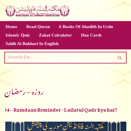
Skip
to
Home
Read Quran
6 Books Of Ahadith In Urdu
content
Islamic Quiz
Zakat Calculator
Dua Cards
Sahih Al Bukhari In English
روزہ – رمضان
14 – Ramdaan Reminder -Lailatul Qadr kya hai?