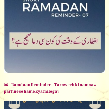
06 – Ramdaan Reminder – Taraweeh ki namaaz
parhne se hame kya milega?