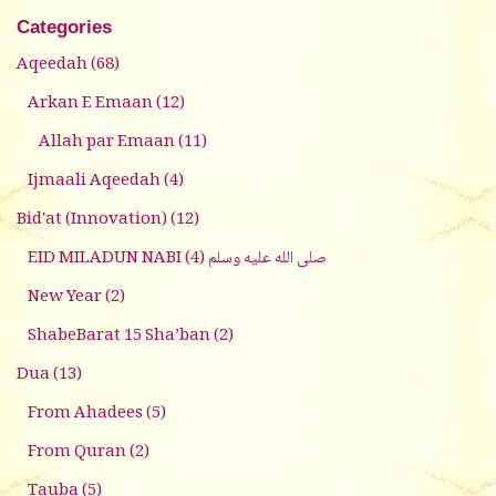
Categories
Aqeedah
(68)
Arkan E Emaan
(12)
Allah par Emaan
(11)
Ijmaali Aqeedah
(4)
Bid'at (Innovation)
(12)
(4)
EID MILADUN NABI صلى الله عليه وسلم
New Year
(2)
ShabeBarat 15 Sha’ban
(2)
Dua
(13)
From Ahadees
(5)
From Quran
(2)
Tauba
(5)