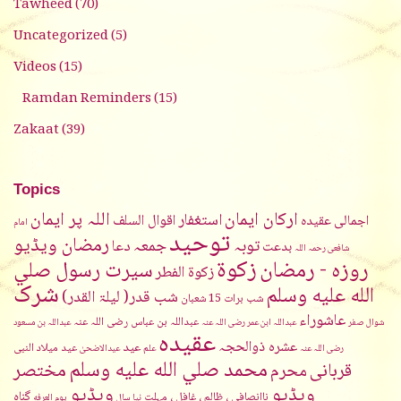
Tawheed
(70)
Uncategorized
(5)
Videos
(15)
Ramdan Reminders
(15)
Zakaat
(39)
Topics
ارکان ایمان
اللہ پر ایمان
استغفار
اقوال السلف
اجمالی عقیدہ
امام
توحيد
رمضان ویڈیو
جمعہ
توبہ
دعا
بدعت
شافعی رحمہ اللہ
زکوۃ
روزہ - رمضان
سیرت رسول صلي
زکوۃ الفطر
شرک
الله عليه وسلم
شب قدر( لیلۃ القدر)
شب برات 15 شعبان
عاشوراء
عبداللہ بن عباس رضی اللہ عنہ
شوال
صفر
عبداللہ ابن عمر رضی اللہ عنہ
عبداللہ بن مسعود
عقیدہ
عشرہ ذوالحجہ
عید
عید میلاد النبی
رضی اللہ عنہ
علم
عیدالاضحیٰ
محمد صلي الله عليه وسلم
مختصر
قربانی
محرم
ویڈیو
ویڈیو
گناہ
ناانصافی ، ظالم ، غافل ، مہلت
نیا سال
يوم العرفه