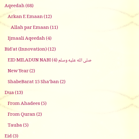
Aqeedah
(68)
Arkan E Emaan
(12)
Allah par Emaan
(11)
Ijmaali Aqeedah
(4)
Bid'at (Innovation)
(12)
(4)
EID MILADUN NABI صلى الله عليه وسلم
New Year
(2)
ShabeBarat 15 Sha’ban
(2)
Dua
(13)
From Ahadees
(5)
From Quran
(2)
Tauba
(5)
Eid
(3)