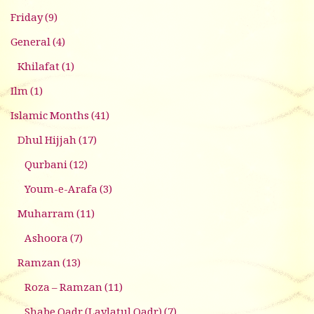
Friday
(9)
General
(4)
Khilafat
(1)
Ilm
(1)
Islamic Months
(41)
Dhul Hijjah
(17)
Qurbani
(12)
Youm-e-Arafa
(3)
Muharram
(11)
Ashoora
(7)
Ramzan
(13)
Roza – Ramzan
(11)
Shabe Qadr (Laylatul Qadr)
(7)